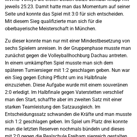
jeweils 25:23.
Damit hatte man das Momentum auf seiner
Seite und konnte das Spiel mit 3:0 für sich entscheiden.
Mit diesem Sieg qualifizierte man sich für die
o
berbay
erische Meisterschaft in München.
Zu
dieser
konnte man nur mit einer Mindestbesetzung von
sechs Spielern anreisen.
In der Gruppenphase musste
man
zunächst gegen die Volleyballhochburg Dachau antreten.
In einem umkämpften Spiel musste man sich
dem
späteren Turniersieger mit 1:2 geschlagen geben. Nun
war
ein Sieg gegen Eching
Pflicht
um ins Halbfinale
einzuziehen. Diese Aufgabe wurde mit einem souveränen
2:0 erledigt. Im Halbfinale gegen Vaterstetten verschlief
man den Start,
schaffte
aber
im zweiten Satz mit einer
starken Teamleistung den Satzausgleich. Im
Entscheidungssatz schwanden die Kräfte
und man musste
sich 1:2 geschlagen geben. Im Spiel um Platz
d
rei konnte
man die letzten
Reserven
nochmals bündeln und dieses
mit 2:0
gegen die Realschule Freiham
siegreich gestalten
.