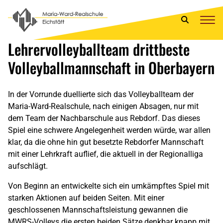
Lehrervolleyballteam drittbeste
Volleyballmannschaft in Oberbayern
In de
r Vorrunde
duellierte
sich das Volleyballteam der
Maria-Ward-Realschule, nach einigen Absagen,
nur mit
dem Team der Nachbarschule aus
Rebdorf
. Das dieses
Spiel eine schwere Angelegenheit werden würde, war alle
n
klar, da die ohne hin gut besetzte
Rebdorfer
Mannschaft
mit einer Lehrkraft auflief
,
die aktuell in der Regionalliga
aufschlägt.
Von Beginn an entwickelte sich ein umkämpftes Spiel mit
starken Aktionen auf beiden Seiten. Mit einer
geschlossenen Mannschaftsleistung
gewannen
die
MWRS-Volleys die ersten beiden Sätze denkbar knapp mit