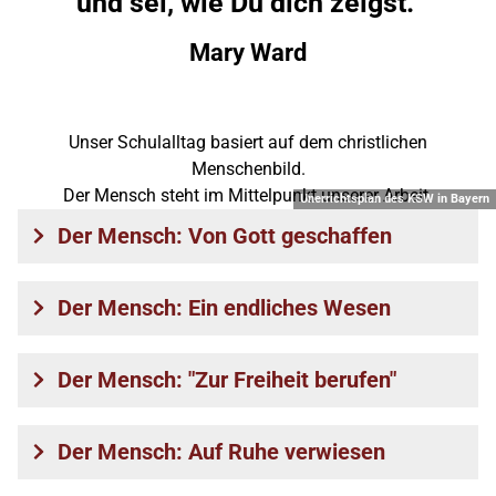
und sei, wie Du dich zeigst."
Mary Ward
Unser Schulalltag basiert auf dem christlichen
Menschenbild.
Der Mensch steht im Mittelpunkt unserer Arbeit.
Unerrichtsplan des KSW in Bayern
Der Mensch: Von Gott geschaffen
Der Mensch: Ein endliches Wesen
Der Mensch: "Zur Freiheit berufen"
Der Mensch: Auf Ruhe verwiesen