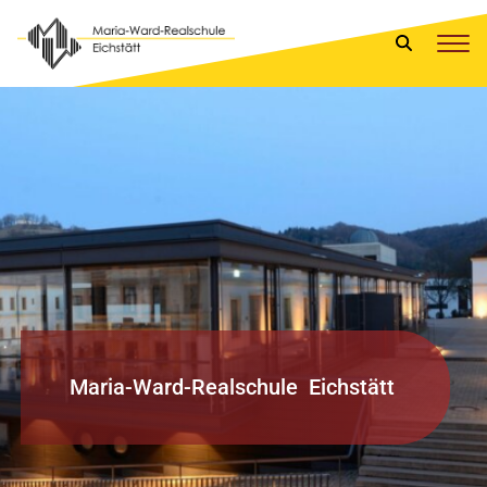
M
a
r
i
a
-
W
a
r
d
-
R
e
a
l
s
c
h
u
l
e
E
i
c
h
s
t
ä
t
t