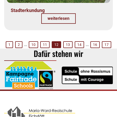
Stadterkundung
weiterlesen
...
...
1
2
10
11
12
13
14
16
17
Dafür stehen wir