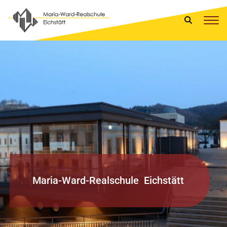
M
a
r
i
a
-
W
a
r
d
-
R
e
a
l
s
c
h
u
l
e
E
i
c
h
s
t
ä
t
t