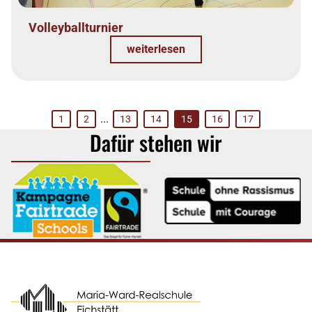
Volleyballturnier
weiterlesen
...
1
2
13
14
15
16
17
Dafür stehen wir